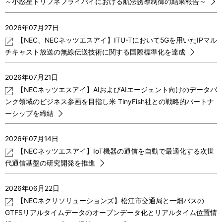
～小惑星トリフネフライバイにおける航法誘導制御の結果報告～
2026年07月27日
【NEC、NECネッツエスアイ】ITU-Tにおいて5Gを用いたIPマル
チキャスト放送の無線伝送技術に関する国際標準化を達成
2026年07月21日
【NECネッツエスアイ】AIおよびAIエージェント向けのデータバ
ンク領域のビジネス参画を目指し米 TinyFish社との戦略的パートナ
ーシップを締結
2026年07月14日
【NECネッツエスアイ】IoT機器の通信を自動で最適化する次世
代通信基盤の研究開発を推進
2026年06月22日
【NECネクサソリューションズ】松江市交通局と一畑バスの
GTFSリアルタイムデータのオープンデータ化とリアルタイム位置情