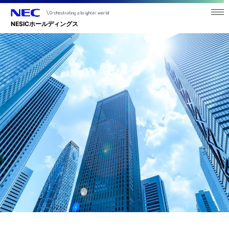
メニ
ュー
NESICホールディングス
を開
く
ナ
ビ
ゲ
ー
シ
ョ
ン